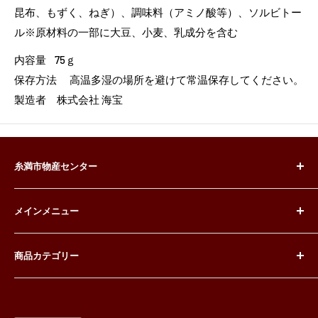
昆布、もずく、ねぎ）、調味料（アミノ酸等）、ソルビトー
ル※原材料の一部に大豆、小麦、乳成分を含む
内容量 75ｇ
保存方法 高温多湿の場所を避けて常温保存してください。
製造者 株式会社 海宝
糸満市物産センター
沖縄県糸満市西崎町4-19-1
メインメニュー
TEL：098-992-1030
ホーム
商品カテゴリー
店舗一覧
ネット商品販売
沖縄そば
お知らせ
黒糖商品