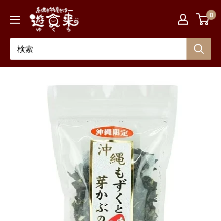
コ
糸
0
ン
満
テ
市
ン
物
ツ
産
に
セ
ス
ン
キ
タ
ッ
ー
プ
す
る