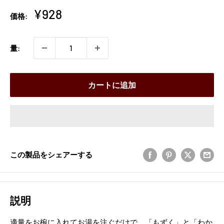
販
¥928
価格:
売
価
量:
格
カートに追加
この製品をシェアーする
説明
適量をお椀に入れてお湯を注ぐだけで、「もずく」と「わか