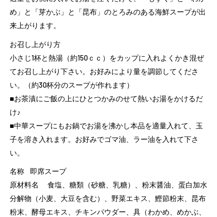
め」と「芽かぶ」と「昆布」のとろみのある海鮮スープが出
来上がります。
お召し上がり方
小さじ1杯と熱湯（約150ｃｃ）をカップに入れよくかき混ぜ
てお召し上がり下さい。お好みにより量を調節してくださ
い。（約30杯分のスープが作れます）
■お茶漬にご飯の上にひとつかみのせて熱いお湯をかけるだ
け♪
■中華スープにもお鍋でお湯を沸かし本品を適量入れて、玉
子を溶き入れます。お好みでゴマ油、ラー油を入れて下さ
い。
名称 即席スープ
原材料名 食塩、糖類（砂糖、乳糖）、粉末醤油、蛋白加水
分解物（小麦、大豆を含む）、野菜エキス、鰹節粉末、昆布
粉末、酵母エキス、チキンパウダー、具（わかめ、めかぶ、